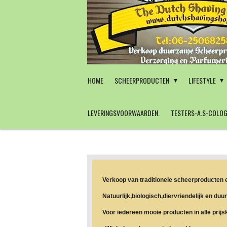
Ga
direct
naar
de
hoofdinhoud
HOME
SCHEERPRODUCTEN
LIFESTYLE
LEVERINGSVOORWAARDEN.
TESTERS-A.S-COLOG
Verkoop van traditionele scheerproducten 
Natuurlijk,biologisch,diervriendelijk en duu
Voor iedereen mooie producten in alle prijs