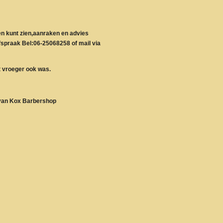
en kunt zien,aanraken en advies
fspraak Bel:06-25068258 of mail via
at vroeger ook was.
 van Kox Barbershop