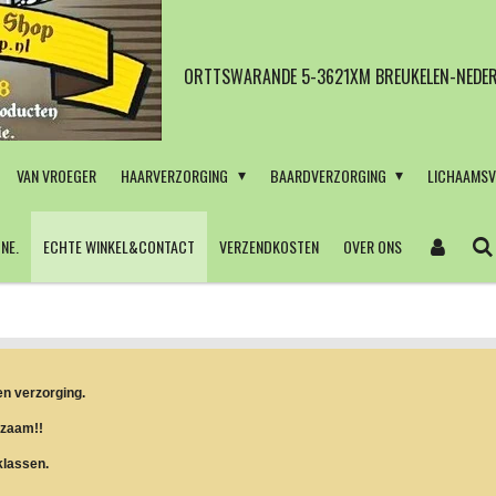
ORTTSWARANDE 5-3621XM BREUKELEN-NEDER
VAN VROEGER
HAARVERZORGING
BAARDVERZORGING
LICHAAMS
NE.
ECHTE WINKEL&CONTACT
VERZENDKOSTEN
OVER ONS
en verzorging.
rzaam!!
klassen.