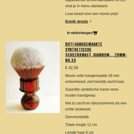
Bijpassende scheerstandaard no.113
vind je in menu standaard.
Luxe kwast voor een mooie prijs!
Bekijk details
In winkelwagen
BOTI HANDGEMAAKTE
SYNTHETISCHE
SCHEERKWAST,,RAINBOW,,,, 28MM-
NO.33
€ 42,50
Mooie volle hangemaakte 28 mm
scheerkwast ,met heerlijk zacht haar .
Superfijn syntetische haren mooi
houten handgreep.
Net zo zacht en rijkschuimend als een
echte daskwast.
Diervriendelijk
Totale lengte 12 cm
Lengte haar 6 cm