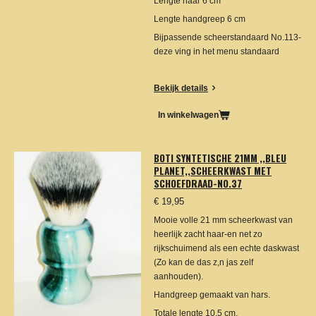
Lengte haar 6 cm
Lengte handgreep 6 cm
Bijpassende scheerstandaard No.113-
deze ving in het menu standaard
Bekijk details
In winkelwagen
BOTI SYNTETISCHE 21MM ,,BLEU
PLANET,,SCHEERKWAST MET
SCHOEFDRAAD-NO.37
€ 19,95
Mooie volle 21 mm scheerkwast van
heerlijk zacht haar-en net zo
rijkschuimend als een echte daskwast
(Zo kan de das z,n jas zelf
aanhouden).
Handgreep gemaakt van hars.
Totale lengte 10.5 cm.