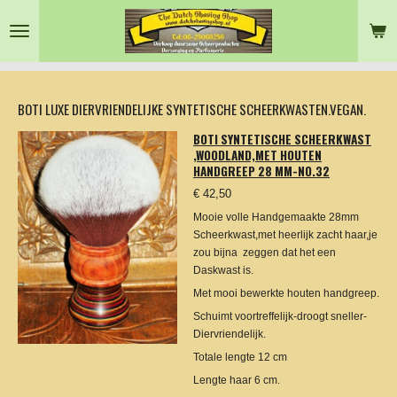
Ga
direct
naar
de
hoofdinhoud
BOTI LUXE DIERVRIENDELIJKE SYNTETISCHE SCHEERKWASTEN.VEGAN.
BOTI SYNTETISCHE SCHEERKWAST
,WOODLAND,MET HOUTEN
HANDGREEP 28 MM-NO.32
€ 42,50
Mooie volle Handgemaakte 28mm
Scheerkwast,met heerlijk zacht haar,je
zou bijna zeggen dat het een
Daskwast is.
Met mooi bewerkte houten handgreep.
Schuimt voortreffelijk-droogt sneller-
Diervriendelijk.
Totale lengte 12 cm
Lengte haar 6 cm.