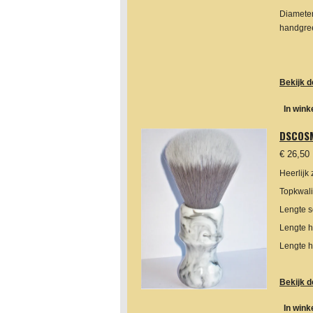
Diamete
handgr
Bekijk d
In win
DSCOSM
€ 26,50
Heerlijk
Topkwali
Lengte s
Lengte h
Lengte h
Bekijk d
In win