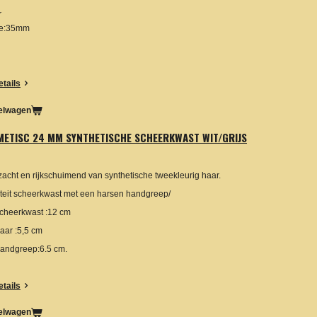
r
ee:35mm
etails
kelwagen
ETISC 24 MM SYNTHETISCHE SCHEERKWAST WIT/GRIJS
 zacht en rijkschuimend van synthetische tweekleurig haar.
teit scheerkwast met een harsen handgreep/
cheerkwast :12 cm
aar :5,5 cm
andgreep:6.5 cm.
etails
kelwagen