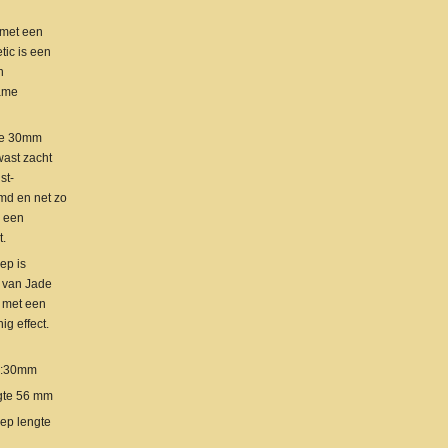
 met een
ic is een
n
ame
te 30mm
ast zacht
st-
imd en net zo
s een
.
ep is
 van Jade
 met een
ig effect.
r:30mm
gte 56 mm
ep lengte