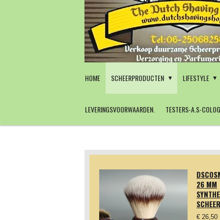
Ga
direct
naar
de
hoofdinhoud
HOME
SCHEERPRODUCTEN
LIFESTYLE
LEVERINGSVOORWAARDEN.
TESTERS-A.S-COLOG
DSCOSM
26 MM
SYNTHE
SCHEE
€ 26,50