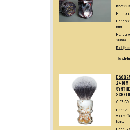
Knot:2
Haarlen
Hangree
mm
Handgre
38mm.
Bekijk d
In win
DSCOSM
24 MM
SYNTHE
SCHEER
€ 27,50
Handvat
van koffi
hars.
Heerlijk