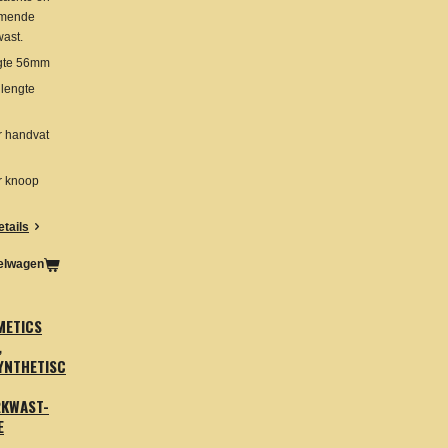
imende
ast.
gte 56mm
lengte
r handvat
r knoop
etails
kelwagen
METICS
,
SYNTHETISC
RKWAST-
E