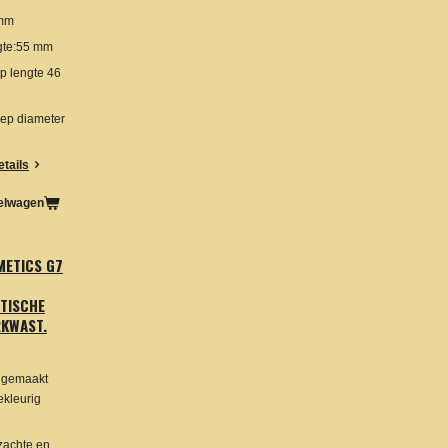
6mm
gte:55 mm
p lengte 46
ep diameter
etails
kelwagen
ETICS G7
TISCHE
KWAST.
 gemaakt
ekleurig
 zachte en