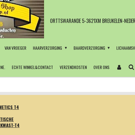
ORTTSWARANDE 5-3621XM BREUKELEN-NEDER
VAN VROEGER
HAARVERZORGING
BAARDVERZORGING
LICHAAMS
NE.
ECHTE WINKEL&CONTACT
VERZENDKOSTEN
OVER ONS
ETICS T4
TISCHE
RKWAST-T4