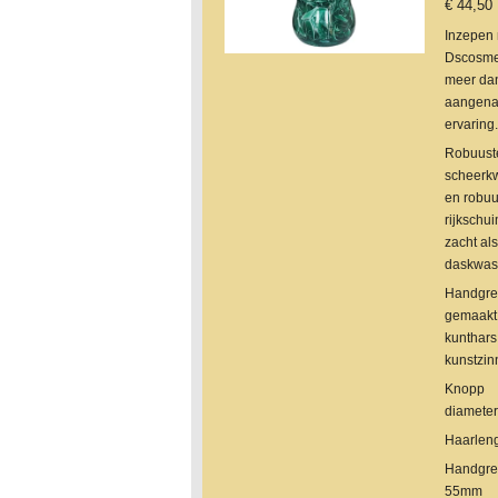
€ 44,50
Inzepen
Dscosmet
meer da
aangen
ervaring.
Robuus
scheerkw
en robuu
rijkschu
zacht al
daskwast
Handgre
gemaakt
kunthars
kunstzinn
Knopp
diamete
Haarlen
Handgre
55mm