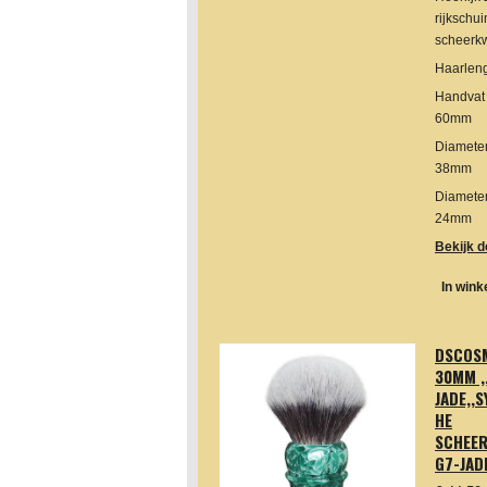
rijkschu
scheerkw
Haarlen
Handvat 
60mm
Diamete
38mm
Diamete
24mm
Bekijk d
In win
DSCOS
30MM ,
JADE,,
HE
SCHEE
G7-JAD