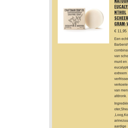
NATUUR
EUCAL
NTHOL
SCHEER
GRAM-
€ 11,95
Een echt
Barbers
combinat
van scho
munt en 
eucalypt
extreem
verfriss
verkoele
van ment
afdronk.
Ingredi
oter,She
,Loog,Ko
arinezuu
aardige