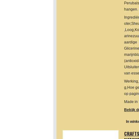
Perubals
hangen.
Ingredi
oter,She
,Loog,Ko
arinezuu
aardige
Glicerin
marijnbl
(antioxid
Uitsluit
van essen
Werking
g,Hoe ge
op pagin
Made in
Bekijk d
In win
CRAFT