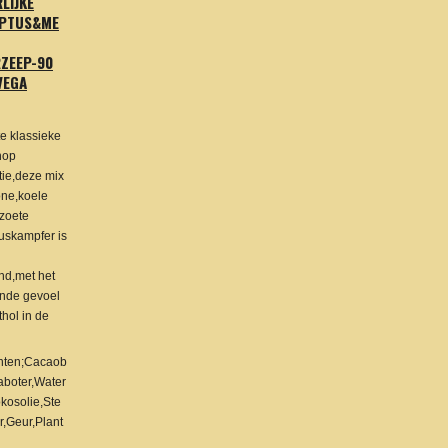
LIJKE
YPTUS&ME
ZEEP-90
VEGA
e klassieke
hop
ie,deze mix
ne,koele
zoete
uskampfer is
end,met het
nde gevoel
hol in de
ënten;Cacaob
aboter,Water
kosolie,Ste
r,Geur,Plant