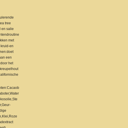
ulerende
tea tree
 en salie
htendroutine
ikken met
 kruid-en
nen:doet
aan een
 door het
kreupelhout
alifornische
ënten:Cacaob
aboter,Water
kosolie,Ste
r,Geur-
dige
e,Klei,Roze
adextract
ant).