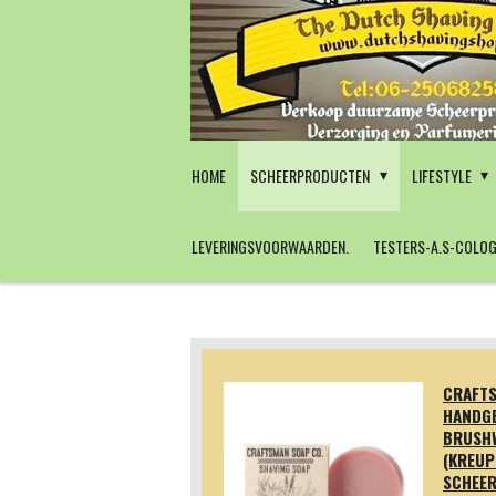
Ga
direct
naar
de
hoofdinhoud
HOME
SCHEERPRODUCTEN
LIFESTYLE
LEVERINGSVOORWAARDEN.
TESTERS-A.S-COLOG
CRAFT
HANDG
BRUSH
(KREUP
SCHEER