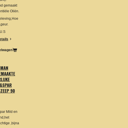
end gemaakt
ntiële Oliën.
eleving,Hoe
geur.
 U.S
etails
kelwagen
SMAN
EMAAKTE
LIJKE
S&SPAR
ZEEP 90
par Mild en
nd,het
htige ,bijna