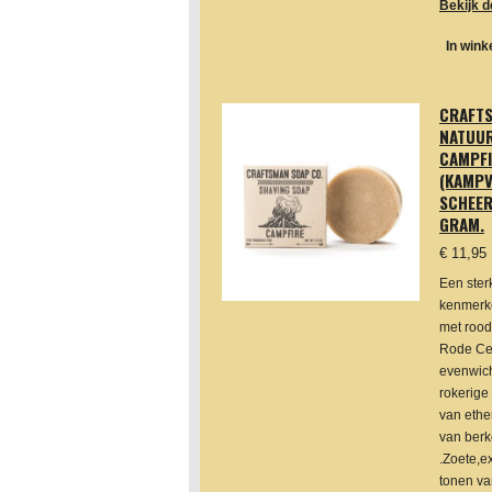
Bekijk d
In win
CRAFT
NATUUR
CAMPFI
(KAMP
SCHEER
GRAM.
€ 11,95
Een ster
kenmerk
met rood
Rode Ce
evenwich
rokerige
van ethe
van berk
.Zoete,e
tonen va