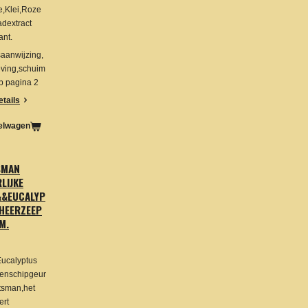
e,Klei,Roze
adextract
ant.
aanwijzing,
ving,schuim
op pagina 2
etails
kelwagen
SMAN
LIJKE
&&EUCALYP
HEERZEEP
M.
ucalyptus
genschipgeur
tsman,het
ert