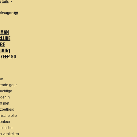
etails
kelwagen
SMAN
LIJKE
RE
VUUR)
ZEEP 90
ke
ende geur
achtige
der in
t met
 zoetheid
rische olie
enteer
xotische
n venkel en