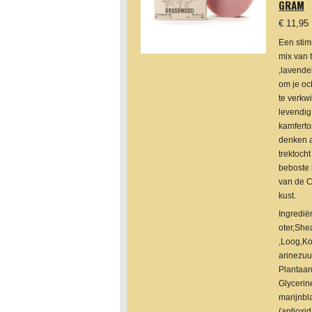
GRAM
€ 11,95
Een stim
mix van 
,lavendel
om je oc
te verkw
levendig
kamferto
denken 
trektocht
beboste 
van de C
kust.
Ingredi
oter,She
,Loog,Ko
arinezuu
Plantaar
Glycerin
marijnbl
(antioxid