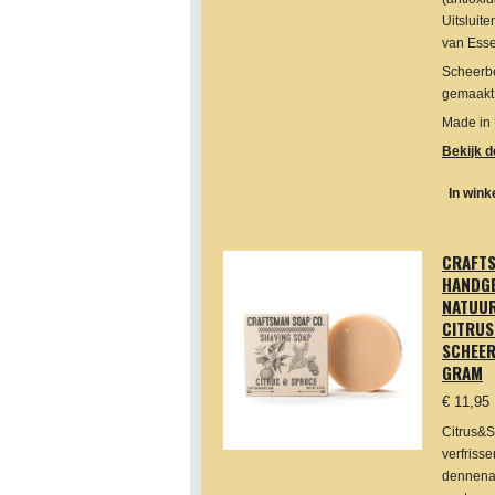
Uitsluit
van Esse
Scheerb
gemaakt,
Made in
Bekijk d
In win
CRAFT
HANDG
NATUUR
CITRU
SCHEER
GRAM
€ 11,95
Citrus&S
verfrisse
dennenac