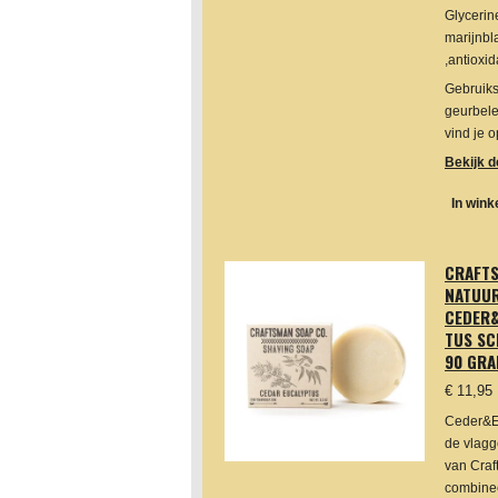
Glycerin
marijnbl
,antioxid
Gebruiks
geurbele
vind je 
Bekijk d
In win
CRAFT
NATUUR
CEDER
TUS SC
90 GRA
€ 11,95
Ceder&E
de vlag
van Craf
combine