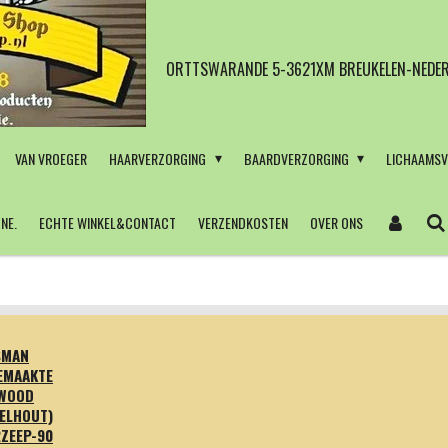
ORTTSWARANDE 5-3621XM BREUKELEN-NEDER
VAN VROEGER
HAARVERZORGING
BAARDVERZORGING
LICHAAMS
NE.
ECHTE WINKEL&CONTACT
VERZENDKOSTEN
OVER ONS
SMAN
EMAAKTE
WOOD
ELHOUT)
ZEEP-90