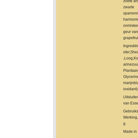
zoete a
zwarte
sparren
harmonie
onmisken
geur van
grapefrui
Ingredi
oter,She
,Loog,Ko
arinezuu
Plantaar
Glycerin
marijnbl
ioxidant)
Uitsluit
van Esse
Gebruiks
Werking,
g.
Made in