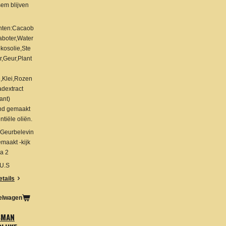
em blijven
ënten:Cacaob
aboter,Water
kosolie,Ste
r,Geur,Plant
e,Klei,Rozen
adextract
ant)
end gemaakt
tiële oliën.
,Geurbelevin
maakt -kijk
a 2
 U.S
etails
kelwagen
SMAN