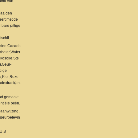
roma van
naalden
ert met de
bare pittige
tschil.
ënten:Cacaob
aboter,Water
kosolie,Ste
r,Geur-
dige
e,Klei,Roze
adextract(ant
end gemaakt
ntiële oliën.
aanwijzing,
geurbelevin
 U.S