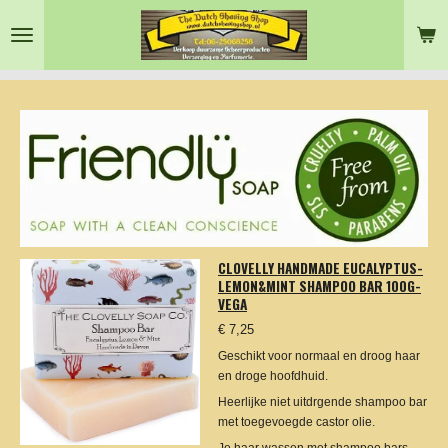
Ga
direct
naar
de
hoofdinhoud
CLOVELLY HANDMADE EUCALYPTUS-
LEMON&MINT SHAMPOO BAR 100G-
VEGA
€ 7,25
Geschikt voor normaal en droog haar
en droge hoofdhuid.
Heerlijke niet uitdrgende shampoo bar
met toegevoegde castor olie.