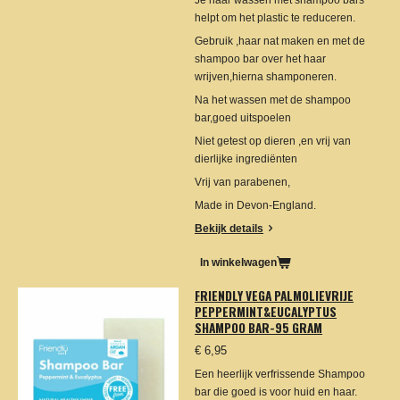
Je haar wassen met shampoo bars
helpt om het plastic te reduceren.
Gebruik ,haar nat maken en met de
shampoo bar over het haar
wrijven,hierna shamponeren.
Na het wassen met de shampoo
bar,goed uitspoelen
Niet getest op dieren ,en vrij van
dierlijke ingrediënten
Vrij van parabenen,
Made in Devon-England.
Bekijk details
In winkelwagen
FRIENDLY VEGA PALMOLIEVRIJE
PEPPERMINT&EUCALYPTUS
SHAMPOO BAR-95 GRAM
€ 6,95
Een heerlijk verfrissende Shampoo
bar die goed is voor huid en haar.