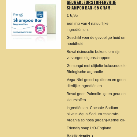
GEUR&KLEURSTOFFENVRIJE
SHAMPOO BAR-95 GRAM.
€ 6,95
Een mix van 4 natuurlijke
ingrediënten.
Geschikt voor de gevoelige huid en
hoofdhuid.
Bevat ricinusolie bekend om zijn
verzorgen eigenschappen.
Gemengd met olijfolie-kokosnootole-
Biologische arganolie
Vega-Niet getest op dieren en geen
dierlijke ingrediënten.
Bevat geen Palmolie -geen geur en
kleurstoffen.
Ingrediënten_Cocoate-Sodium
olivate-Aqua-Sodium castorate-
Argania spinosa (argan)-Kernel oil-
Friendly soap LtD-England.
Bekijk details