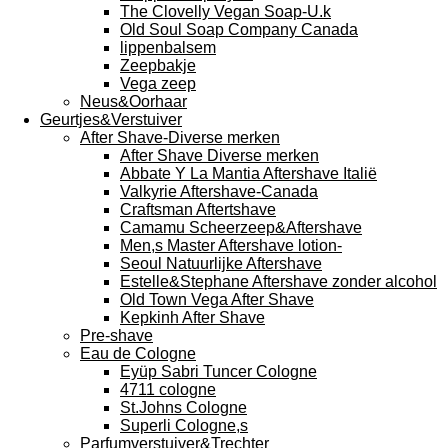
The Clovelly Vegan Soap-U.k
Old Soul Soap Company Canada
lippenbalsem
Zeepbakje
Vega zeep
Neus&Oorhaar
Geurtjes&Verstuiver
After Shave-Diverse merken
After Shave Diverse merken
Abbate Y La Mantia Aftershave Italië
Valkyrie Aftershave-Canada
Craftsman Aftertshave
Camamu Scheerzeep&Aftershave
Men,s Master Aftershave lotion-
Seoul Natuurlijke Aftershave
Estelle&Stephane Aftershave zonder alcohol
Old Town Vega After Shave
Kepkinh After Shave
Pre-shave
Eau de Cologne
Eyüp Sabri Tuncer Cologne
4711 cologne
St.Johns Cologne
Superli Cologne,s
Parfumverstuiver&Trechter