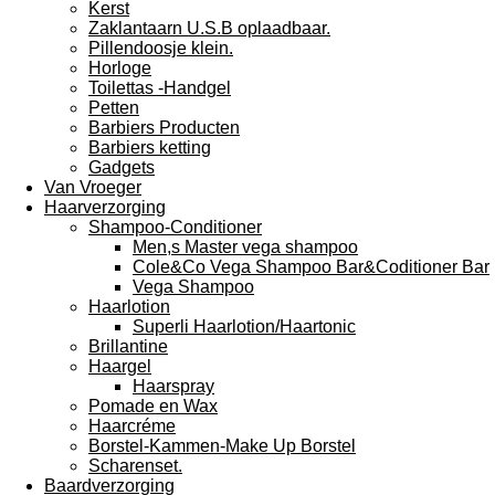
Kerst
Zaklantaarn U.S.B oplaadbaar.
Pillendoosje klein.
Horloge
Toilettas -Handgel
Petten
Barbiers Producten
Barbiers ketting
Gadgets
Van Vroeger
Haarverzorging
Shampoo-Conditioner
Men,s Master vega shampoo
Cole&Co Vega Shampoo Bar&Coditioner Bar
Vega Shampoo
Haarlotion
Superli Haarlotion/Haartonic
Brillantine
Haargel
Haarspray
Pomade en Wax
Haarcréme
Borstel-Kammen-Make Up Borstel
Scharenset.
Baardverzorging