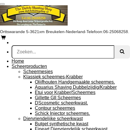
Ga
direct
naar
de
hoofdinhoud
Orttswarande 5-3621xm Breukelen-Nederland-Telefoon:06-25068258.
Home
Scheerproducten
Scheermesjes
Klassiek scheermes-Krabber
Olijfhouten Handgemaakte scheermes.
Aquarius Shaving Dubbelzijdig/Krabber
Etui voor Krabber/Scheermes
Gillette GII Scheermes
DScosmetic scheerkwast.
Contour scheermes
Schick Injector scheermes.
Diervriendelijke scheerkwast
Butget synthetische kwast
Fineart Diervriendelijk scheerkwast