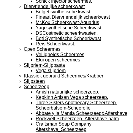
Schick Injector scheermes.
Diervriendelijke scheerkwast
Butget synthetische kwast
Fineart Diervriendelijk scheerkwast
Mr.Kox Scheerkwast-Aquarius
Yaqi synthetische Scheerkwast
DSCostmetic scheerkwasten.
Boti Synthetische Scheerkwast
Reis Scheerkwast.
Open Scheermes
Veiligheids Scheermes
Etui open scheermes
Slijpriem-Slijppasta
Vega slijpriem
Klassiek gebruikt Scheermes/Krabber
Slijpsteen
Scheerzeep
Amish natuurlijke scheerzeep.
Kepkinh Artisan Vega scheerzeep.
Three Sisters Apothecary-Scheerzeep-
Scheerbalsem-Scheerolie
Abbate y la Mantia Scheerzeep&Aftershave
Rockwell Scheerzeep -Aftershave balm
Craftsman Soap Company
Aftershave_Scheerzeep