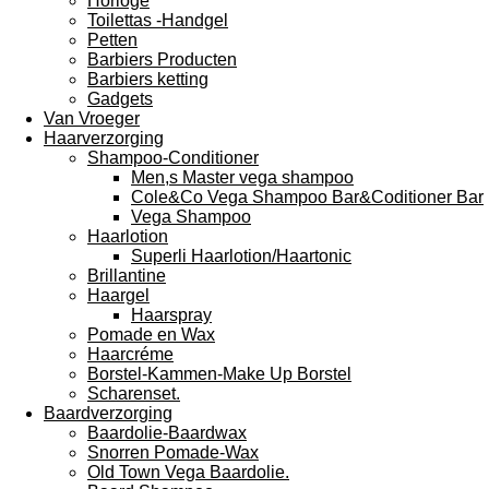
Horloge
Toilettas -Handgel
Petten
Barbiers Producten
Barbiers ketting
Gadgets
Van Vroeger
Haarverzorging
Shampoo-Conditioner
Men,s Master vega shampoo
Cole&Co Vega Shampoo Bar&Coditioner Bar
Vega Shampoo
Haarlotion
Superli Haarlotion/Haartonic
Brillantine
Haargel
Haarspray
Pomade en Wax
Haarcréme
Borstel-Kammen-Make Up Borstel
Scharenset.
Baardverzorging
Baardolie-Baardwax
Snorren Pomade-Wax
Old Town Vega Baardolie.