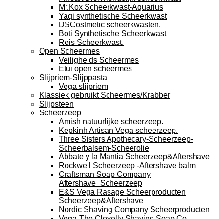
Mr.Kox Scheerkwast-Aquarius
Yaqi synthetische Scheerkwast
DSCostmetic scheerkwasten.
Boti Synthetische Scheerkwast
Reis Scheerkwast.
Open Scheermes
Veiligheids Scheermes
Etui open scheermes
Slijpriem-Slijppasta
Vega slijpriem
Klassiek gebruikt Scheermes/Krabber
Slijpsteen
Scheerzeep
Amish natuurlijke scheerzeep.
Kepkinh Artisan Vega scheerzeep.
Three Sisters Apothecary-Scheerzeep-
Scheerbalsem-Scheerolie
Abbate y la Mantia Scheerzeep&Aftershave
Rockwell Scheerzeep -Aftershave balm
Craftsman Soap Company
Aftershave_Scheerzeep
E&S Vega Rasage Scheerproducten
Scheerzeep&Aftershave
Nordic Shaving Company Scheerproducten
Vega-The Clovelly Shaving Soap Co.