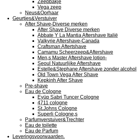
Zeepbakje
Vega zeep
Neus&Oorhaar
Geurtjes&Verstuiver
After Shave-Diverse merken
After Shave Diverse merken
Abbate Y La Mantia Aftershave Italië
Valkyrie Aftershave-Canada
Craftsman Aftertshave
Camamu Scheerzeep&Aftershave
Men,s Master Aftershave lotion-
Seoul Natuurlijke Aftershave
Estelle&Stephane Aftershave zonder alcohol
Old Town Vega After Shave
Kepkinh After Shave
Pre-shave
Eau de Cologne
Eyüp Sabri Tuncer Cologne
4711 cologne
St.Johns Cologne
Superli Cologne,s
Parfumverstuiver&Trechter
Eau de toilette
Eau de Parfum
Leveringsvoorwaarden.