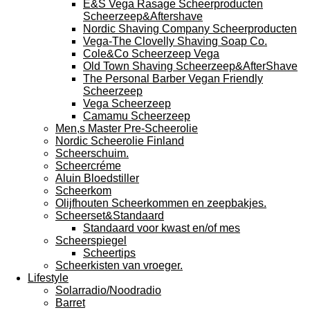
E&S Vega Rasage Scheerproducten
Scheerzeep&Aftershave
Nordic Shaving Company Scheerproducten
Vega-The Clovelly Shaving Soap Co.
Cole&Co Scheerzeep Vega
Old Town Shaving Scheerzeep&AfterShave
The Personal Barber Vegan Friendly
Scheerzeep
Vega Scheerzeep
Camamu Scheerzeep
Men,s Master Pre-Scheerolie
Nordic Scheerolie Finland
Scheerschuim.
Scheercréme
Aluin Bloedstiller
Scheerkom
Olijfhouten Scheerkommen en zeepbakjes.
Scheerset&Standaard
Standaard voor kwast en/of mes
Scheerspiegel
Scheertips
Scheerkisten van vroeger.
Lifestyle
Solarradio/Noodradio
Barret