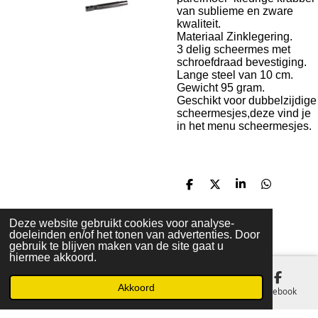
van sublieme en zware
kwaliteit.
Materiaal Zinklegering.
3 delig scheermes met
schroefdraad bevestiging.
Lange steel van 10 cm.
Gewicht 95 gram.
Geschikt voor dubbelzijdige
scheermesjes,deze vind je
in het menu scheermesjes.
D
D
S
D
e
e
h
e
l
e
a
l
e
l
r
e
Deze website gebruikt cookies voor analyse-
n
e
n
doeleinden en/of het tonen van advertenties. Door
© 2017 - 2026 The Dutch Shaving Shop
gebruik te blijven maken van de site gaat u
hiermee akkoord.
Akkoord
E-mailadres
Telefoonnummer
Kaart
Facebook