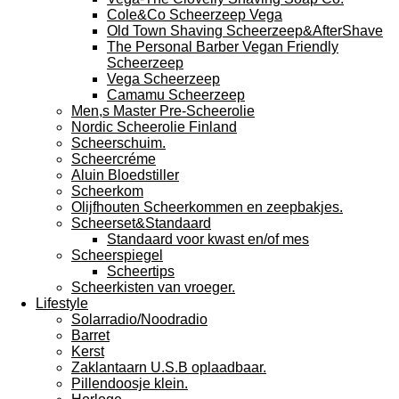
Cole&Co Scheerzeep Vega
Old Town Shaving Scheerzeep&AfterShave
The Personal Barber Vegan Friendly
Scheerzeep
Vega Scheerzeep
Camamu Scheerzeep
Men,s Master Pre-Scheerolie
Nordic Scheerolie Finland
Scheerschuim.
Scheercréme
Aluin Bloedstiller
Scheerkom
Olijfhouten Scheerkommen en zeepbakjes.
Scheerset&Standaard
Standaard voor kwast en/of mes
Scheerspiegel
Scheertips
Scheerkisten van vroeger.
Lifestyle
Solarradio/Noodradio
Barret
Kerst
Zaklantaarn U.S.B oplaadbaar.
Pillendoosje klein.