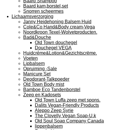
Baard Shampoo
Baard kam,borstel,set
Snorren scheermes
Lichaamsverzorging
Janny Heidehoning Balsem Huid
Cole&Co Hand&Body cream-Vega
Noordkroon Texel-Wolvetproducten.
Bad&Douche
Old Town douchegel
Douchegel VEGA
Huidcréme&Lotion&Gezichtscrëme.
Voeten
Lipbalsem
Opruiming -Sale
Manicure Set
Deodorant-Talkpoeder
Old Town Body mist
Bamboe Eco Tandenborstel
Zeep en Kadosets
Old Town Luffa zeep met spons.
Dalits Vegan-Friendly Products
Aleppo Zeep Syrie
The Clovelly Vegan Soap-U.k
Old Soul Soap Company Canada
lippenbalsem