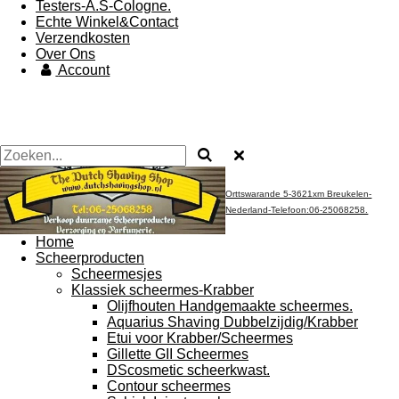
Testers-A.S-Cologne.
Echte Winkel&Contact
Verzendkosten
Over Ons
Account
Orttswarande 5-3621xm Breukelen-
Nederland-Telefoon:06-25068258.
Home
Scheerproducten
Scheermesjes
Klassiek scheermes-Krabber
Olijfhouten Handgemaakte scheermes.
Aquarius Shaving Dubbelzijdig/Krabber
Etui voor Krabber/Scheermes
Gillette GII Scheermes
DScosmetic scheerkwast.
Contour scheermes