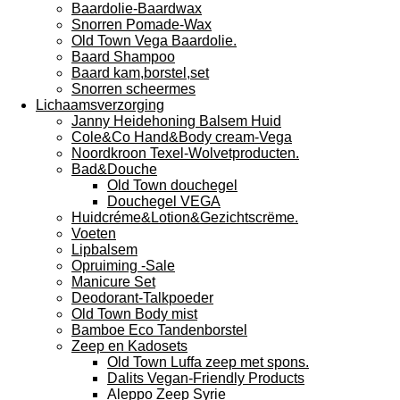
Baardolie-Baardwax
Snorren Pomade-Wax
Old Town Vega Baardolie.
Baard Shampoo
Baard kam,borstel,set
Snorren scheermes
Lichaamsverzorging
Janny Heidehoning Balsem Huid
Cole&Co Hand&Body cream-Vega
Noordkroon Texel-Wolvetproducten.
Bad&Douche
Old Town douchegel
Douchegel VEGA
Huidcréme&Lotion&Gezichtscrëme.
Voeten
Lipbalsem
Opruiming -Sale
Manicure Set
Deodorant-Talkpoeder
Old Town Body mist
Bamboe Eco Tandenborstel
Zeep en Kadosets
Old Town Luffa zeep met spons.
Dalits Vegan-Friendly Products
Aleppo Zeep Syrie