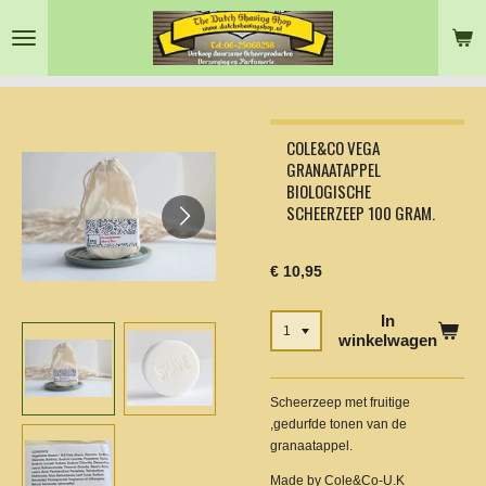
Ga
direct
naar
de
hoofdinhoud
COLE&CO VEGA
GRANAATAPPEL
BIOLOGISCHE
SCHEERZEEP 100 GRAM.
€ 10,95
In
winkelwagen
Scheerzeep met fruitige
,gedurfde tonen van de
granaatappel.
Made by Cole&Co-U.K