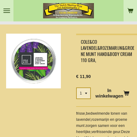
Ga
direct
naar
de
hoofdinhoud
COLE&CO
LAVENDEL&ROZEMARIJN&GROE
NE MUNT HAND&BODY CREAM
110 GRA,
€ 11,90
In
winkelwagen
frisse,bedwelmende tonen van
lavendel,rozemarijn en groene
munt zorgen samen voor een
heerlijke,verfrissende geur.Deze