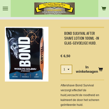
Ga
direct
naar
de
hoofdinhoud
BOND SULVIVAL AFTER
SHAVE LOTION 100ML -IN
GLAS-GEVOELIGE HUID.
€ 6,50
In
winkelwagen
Aftershave Bond Survival
verzorgt effectief de
huid,verzacht de roodheid en
kalmeert de door het scheren
geïrriteerde huid.