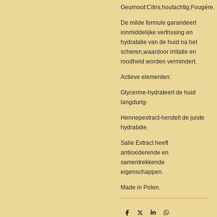
Geurnoot:Citris,houtachtig,Fougére.
De milde formule garandeert
ionmiddelijke verfrissing en
hydratatie van de huid na het
scheren,waardoor irritatie en
roodheid worden vermindert.
Actieve elementen:
Glycerine-hydrateert de huid
langdurig-
Hennepextract-herstelt de juiste
hydratatie.
Salie Extract heeft
antioxiderende en
samentrekkende
eigenschappen.
Made in Polen.
D
D
S
D