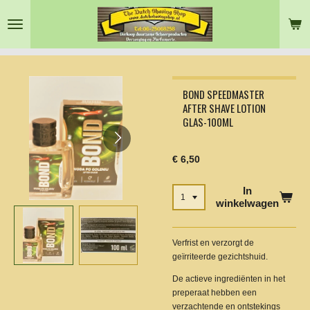
Ga
direct
naar
de
hoofdinhoud
BOND SPEEDMASTER
AFTER SHAVE LOTION
GLAS-100ML
€ 6,50
In
winkelwagen
Verfrist en verzorgt de
geïrriteerde gezichtshuid.
De actieve ingrediënten in het
preperaat hebben een
verzachtende en ontstekings