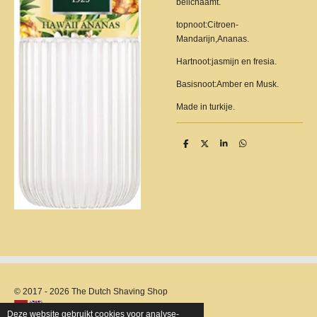
belichaamt.
topnoot:Citroen-
Mandarijn,Ananas.
Hartnoot:jasmijn en fresia.
Basisnoot:Amber en Musk.
Made in turkije.
D
D
S
D
e
e
h
e
l
e
a
l
e
l
r
e
n
e
n
© 2017 - 2026 The Dutch Shaving Shop
Deze website gebruikt cookies voor analyse-