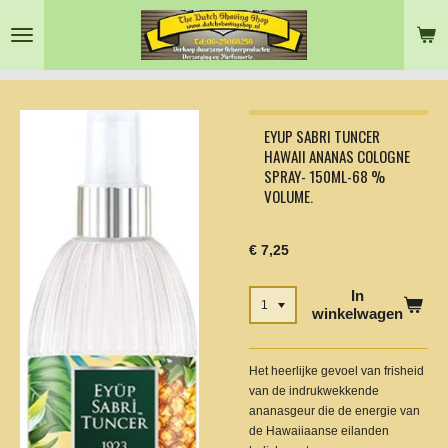
Ga
direct
naar
de
hoofdinhoud
EYUP SABRI TUNCER
HAWAII ANANAS COLOGNE
SPRAY- 150ML-68 %
VOLUME.
€ 7,25
In
winkelwagen
Het heerlijke gevoel van frisheid
van de indrukwekkende
ananasgeur die de energie van
de Hawaiiaanse eilanden