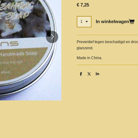
€ 7,25
In winkelwagen
Preventief tegen beschadigd en droo
glanzend.
Made in China.
D
D
S
e
e
h
l
e
a
e
l
r
n
e