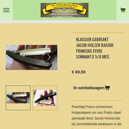
Ga
direct
naar
de
hoofdinhoud
KLASSIEK GEBRUIKT
JACOB HOLZER RASOIR
FRANCIAS EVIDE
SONNANTS 5/8 MES.
€ 69,50
In winkelwagen
Prachtig Frans scheermes
holgeslepen en van Frans staal
gemaakt door Jacob Holzer,die
bij verschillende bedrijven in de