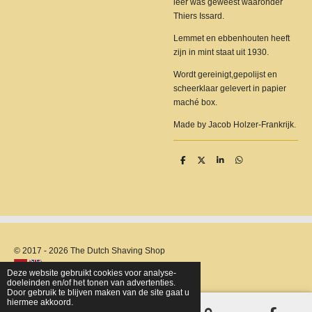
leer was geweest waaronder
Thiers Issard.
Lemmet en ebbenhouten heeft
zijn in mint staat uit 1930.
Wordt gereinigt,gepolijst en
scheerklaar gelevert in papier
maché box.
Made by Jacob Holzer-Frankrijk.
D
D
S
D
e
e
h
e
l
e
a
l
e
l
r
e
n
e
n
© 2017 - 2026 The Dutch Shaving Shop
Deze website gebruikt cookies voor analyse-
doeleinden en/of het tonen van advertenties.
Door gebruik te blijven maken van de site gaat u
hiermee akkoord.