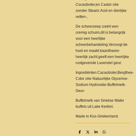
Cocaoboter,en Castor olie
zonder Stearic Acid en dierlijke
vetten-,
De scheerzeep creërt een
cremig schuim,dit is belangrijk
voor een heerlijke
scheerbehandeling.Verzorgt de
huid en maakt baardharen
heerlijk zacht,geeft een heerlijke
rustgevende Lavendel geur.
Ingrediënten:Cacaoboter,Bergthee-
Cstor olie-Natuurlijke Glycerine-
Sodium Hydroxide-Buffelmelk-
Geur-
Buffelmelk van Griekse Water
buffels uit Lake Kerkini.
Made in Kos-Griekenland.
D
D
S
D