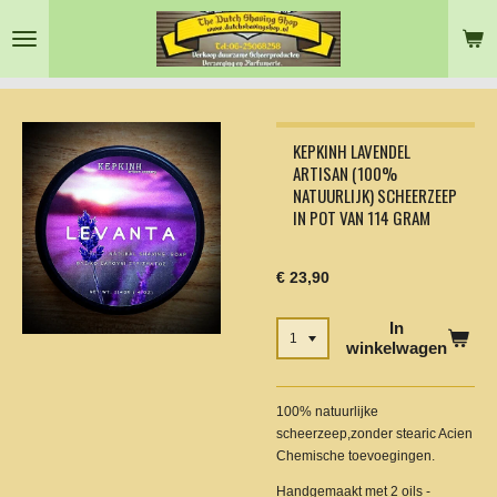
Ga
direct
naar
de
hoofdinhoud
KEPKINH LAVENDEL
ARTISAN (100%
NATUURLIJK) SCHEERZEEP
IN POT VAN 114 GRAM
€ 23,90
In
winkelwagen
100% natuurlijke
scheerzeep,zonder stearic Acien
Chemische toevoegingen.
Handgemaakt met 2 oils -