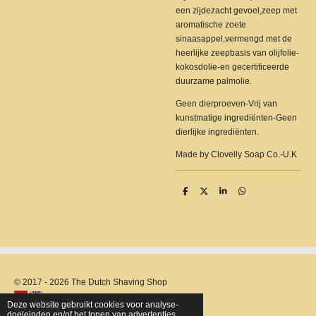
een zijdezacht gevoel,zeep met
aromatische zoete
sinaasappel,vermengd met de
heerlijke zeepbasis van olijfolie-
kokosdolie-en gecertificeerde
duurzame palmolie.
Geen dierproeven-Vrij van
kunstmatige ingrediënten-Geen
dierlijke ingrediënten.
Made by Clovelly Soap Co.-U.K
D
D
S
D
e
e
h
e
l
e
a
l
e
l
r
e
n
e
n
© 2017 - 2026 The Dutch Shaving Shop
Deze website gebruikt cookies voor analyse-
doeleinden en/of het tonen van advertenties.