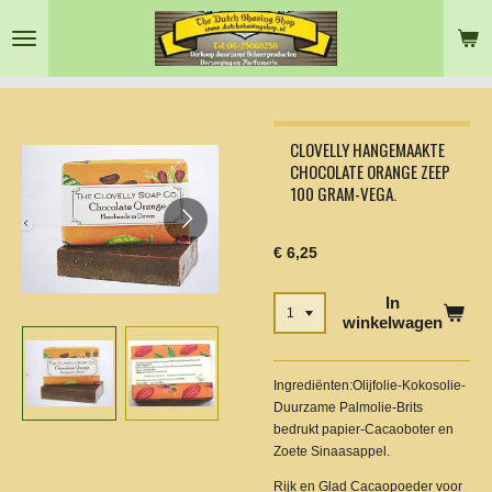
Ga
direct
naar
de
hoofdinhoud
CLOVELLY HANGEMAAKTE
CHOCOLATE ORANGE ZEEP
100 GRAM-VEGA.
€ 6,25
In
winkelwagen
Ingrediënten:Olijfolie-Kokosolie-
Duurzame Palmolie-Brits
bedrukt papier-Cacaoboter en
Zoete Sinaasappel.
Rijk en Glad Cacaopoeder voor