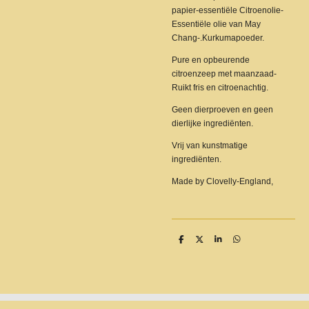
papier-essentiële Citroenolie-
Essentiële olie van May
Chang-.Kurkumapoeder.
Pure en opbeurende
citroenzeep met maanzaad-
Ruikt fris en citroenachtig.
Geen dierproeven en geen
dierlijke ingrediënten.
Vrij van kunstmatige
ingrediënten.
Made by Clovelly-England,
D
D
S
D
e
e
h
e
l
e
a
l
e
l
r
e
n
e
n