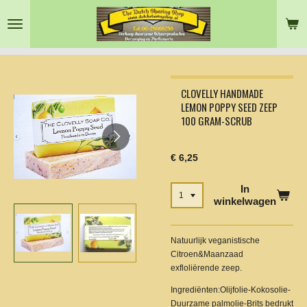
Ga
direct
naar
de
hoofdinhoud
CLOVELLY HANDMADE
LEMON POPPY SEED ZEEP
100 GRAM-SCRUB
€ 6,25
In
winkelwagen
Natuurlijk veganistische
Citroen&Maanzaad
exfloliërende zeep.
Ingrediënten:Olijfolie-Kokosolie-
Duurzame palmolie-Brits bedrukt