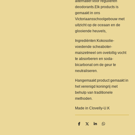
alternatief voor regulieren
deodorants.Elk products is
gemaakt in ons
Victoriaansschoolgebouw met
uitzicht op de oceaan en de
glooiende heuvels,
Ingrediënten:Kokosolie-
voedende scheaboter-
maiszetmeel om ovetollig vocht
te absorberen en soda-
bicarbonat om de geur te
neutraliseren.
Hangemaakt product gemaakt in
het verenigd koningrij met
behulp van traditionele
methoden.
Made in Clovelly-U.K
D
D
S
D
e
e
h
e
l
e
a
l