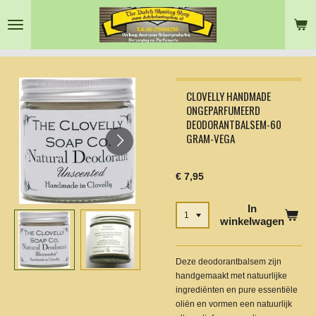
Ga
direct
naar
de
hoofdinhoud
CLOVELLY HANDMADE
ONGEPARFUMEERD
DEODORANTBALSEM-60
GRAM-VEGA
€ 7,95
In
winkelwagen
Deze deodorantbalsem zijn
handgemaakt met natuurlijke
ingrediënten en pure essentiële
oliën en vormen een natuurlijk