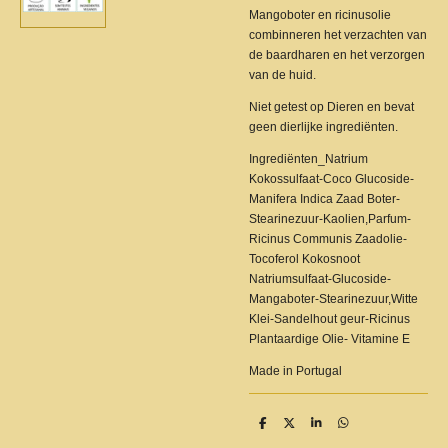
Mangoboter en ricinusolie
combinneren het verzachten van
de baardharen en het verzorgen
van de huid.
Niet getest op Dieren en bevat
geen dierlijke ingrediënten.
Ingrediënten_Natrium
Kokossulfaat-Coco Glucoside-
Manifera Indica Zaad Boter-
Stearinezuur-Kaolien,Parfum-
Ricinus Communis Zaadolie-
Tocoferol Kokosnoot
Natriumsulfaat-Glucoside-
Mangaboter-Stearinezuur,Witte
Klei-Sandelhout geur-Ricinus
Plantaardige Olie- Vitamine E
Made in Portugal
D
D
S
D
e
e
h
e