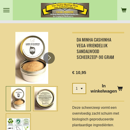
Ga
direct
naar
de
hoofdinhoud
DA MINHA CASHINHA
VEGA-VRIENDELIJK
SANDALWOOD
SCHEERZEEP-90 GRAM
€ 10,95
In
winkelwagen
Deze scheerzeep vormt een
overvloedig zacht schuim met
biologisch geproduceerde
plantaardige ingrediënten.