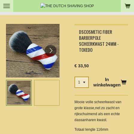
Ga
direct
naar
de
hoofdinhoud
DSCOSMETIC FIBER
BARBERPOLE
SCHEERKWAST 24MM -
TOXEDO
€ 33,50
In
winkelwagen
Mooie volle scheerkwast van
grote klasse,net zo zacht en
rijkschuimend als een echte
dassanharen kwast.
Totaal lengte 116mm