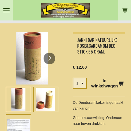
Ga
direct
naar
de
hoofdinhoud
JANNI BAR NATUURLIJKE
ROSE&CARDAMOM DEO
STICK 65 GRAM.
€ 12,00
In
winkelwagen
De Deodorant koker is gemaakt
van karton.
Gebruiksaanwijzing: Onderaan
naar boven drukken.