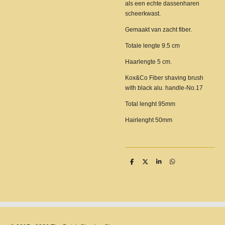
als een echte dassenharen
scheerkwast.
Gemaakt van zacht fiber.
Totale lengte 9.5 cm
Haarlengte 5 cm.
Kox&Co Fiber shaving brush
with black alu. handle-No.17
Total lenght 95mm
Hairlenght 50mm
D
D
S
D
e
e
h
e
l
e
a
l
e
l
r
e
n
e
n