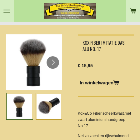
Ga
direct
naar
de
hoofdinhoud
KOX FIBER IMITATIE DAS
ALU NO. 17
€ 15,95
In winkelwagen
Kox&Co Fiber scheerkwast,met
zwart aluminium handgreep-
No.17
Net zo zacht en rijkschuimend