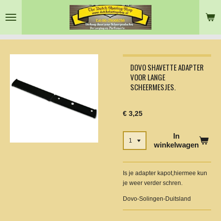
Ga
direct
naar
de
hoofdinhoud
DOVO SHAVETTE ADAPTER
VOOR LANGE
SCHEERMESJES.
€ 3,25
In
winkelwagen
Is je adapter kapot,hiermee kun
je weer verder schren.
Dovo-Solingen-Duitsland