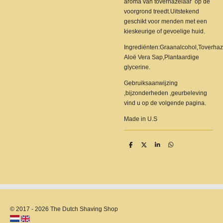
aroma van toverhazelaar op de
voorgrond treedt.Uitstekend
geschikt voor menden met een
kieskeurige of gevoelige huid.
Ingrediënten:Graanalcohol,Toverhaz
Aloë Vera Sap,Plantaardige
glycerine.
Gebruiksaanwijzing
,bijzonderheden ,geurbeleving
vind u op de volgende pagina.
Made in U.S
D
D
S
D
e
e
h
e
l
e
a
l
e
l
r
e
n
e
n
© 2017 - 2026 The Dutch Shaving Shop