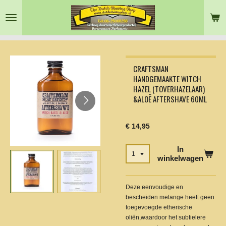
Ga
direct
naar
de
hoofdinhoud
CRAFTSMAN
HANDGEMAAKTE WITCH
HAZEL (TOVERHAZELAAR)
&ALOË AFTERSHAVE 60ML
€ 14,95
In
winkelwagen
Deze eenvoudige en
bescheiden melange heeft geen
toegevoegde etherische
oliën,waardoor het subtielere