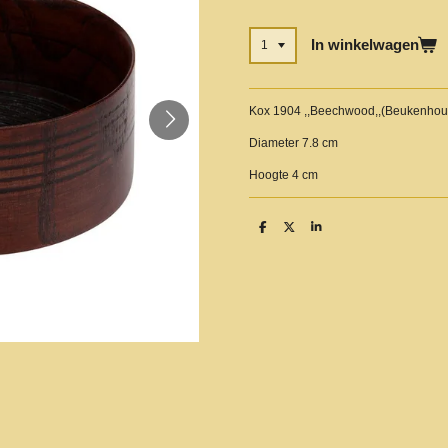
In winkelwagen
Kox 1904 ,,Beechwood,,(Beukenhou
Diameter 7.8 cm
Hoogte 4 cm
D
D
S
e
e
h
l
e
a
e
l
r
n
e