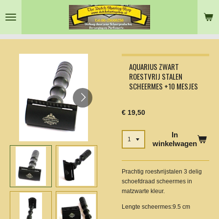
Ga
direct
naar
de
hoofdinhoud
AQUARIUS ZWART
ROESTVRIJ STALEN
SCHEERMES +10 MESJES
€ 19,50
In
winkelwagen
Prachtig roestvrijstalen 3 delig
schoefdraad scheermes in
matzwarte kleur.
Lengte scheermes:9.5 cm