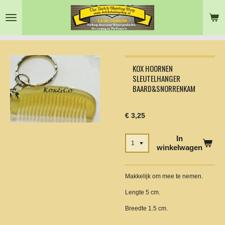
Ga
direct
naar
de
hoofdinhoud
KOX HOORNEN
SLEUTELHANGER
BAARD&SNORRENKAM
€ 3,25
In
winkelwagen
Makkelijk om mee te nemen.
Lengte 5 cm.
Breedte 1.5 cm.