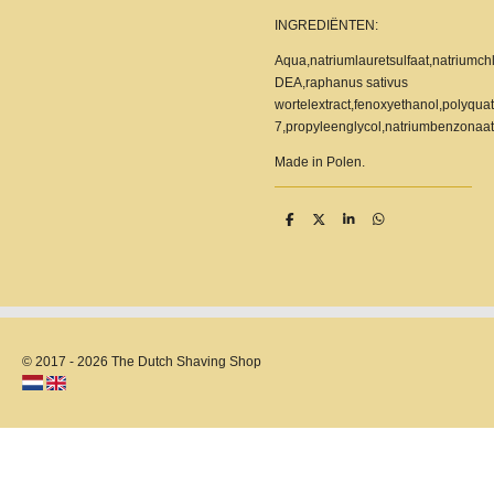
INGREDIËNTEN:
Aqua,natriumlauretsulfaat,natriumch
DEA,raphanus sativus
wortelextract,fenoxyethanol,polyqua
7,propyleenglycol,natriumbenzonaat
Made in Polen.
D
D
S
D
e
e
h
e
l
e
a
l
e
l
r
e
n
e
n
© 2017 - 2026 The Dutch Shaving Shop