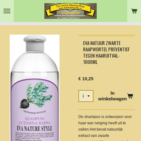
Ga
direct
naar
de
hoofdinhoud
EVA NATUUR ZWARTE
RAAPWORTEL PREVENTIEF
TEGEN HAARUITVAL-
1000ML
€ 10,25
In
winkelwagen
De shampoo is ontworpen voor
haar war neiging heeft uit te
vallen.Het bevat natuurlijk
extract van zwarte