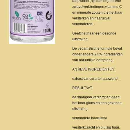
raapwortel.,rijk aan organische
zwavelverbindingen,vitamine C
en minerale zouten die het haar
versterken en haaruitval
verminderen .
Geeft het haar een gezonde
uitstraling.
De veganistische formule bevat
onder andere 94% ingrediënten
van natuurlijke oorsprong.
ANTIEVE INGREDIËNTEN:
extract van zwarte raapwortel.
RESULTAAT:
de shampoo verzorgt en geeft
het haar glans en een gezonde
uitstraling.
verminderd haaruitval
versterkt,zacht en pluizig haar.