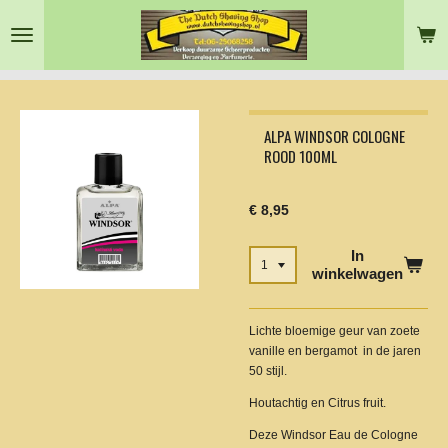
Ga
direct
naar
de
hoofdinhoud
ALPA WINDSOR COLOGNE
ROOD 100ML
€ 8,95
In
winkelwagen
Lichte bloemige geur van zoete
vanille en bergamot in de jaren
50 stijl.
Houtachtig en Citrus fruit.
Deze Windsor Eau de Cologne