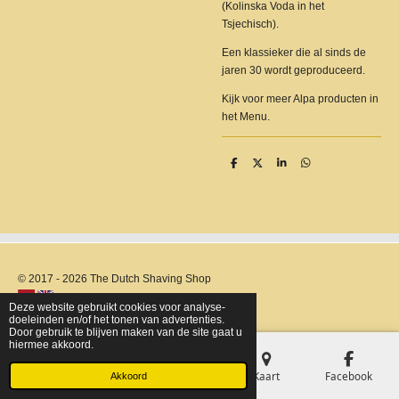
(Kolinska Voda in het
Tsjechisch).
Een klassieker die al sinds de
jaren 30 wordt geproduceerd.
Kijk voor meer Alpa producten in
het Menu.
D
D
S
D
e
e
h
e
l
e
a
l
e
l
r
e
n
e
n
© 2017 - 2026 The Dutch Shaving Shop
Deze website gebruikt cookies voor analyse-
doeleinden en/of het tonen van advertenties.
Door gebruik te blijven maken van de site gaat u
hiermee akkoord.
E-mailadres
Telefoonnummer
Kaart
Facebook
Akkoord