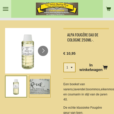
Ga
direct
naar
de
hoofdinhoud
ALPA FOUGÉRE EAU DE
COLOGNE 250ML-.
€ 10,95
In
winkelwagen
Een boeket van
varens,lavendel.boommos,eikenmo
en coumarin in stijl van de jaren
40.
De echte klassieke Fougére
geur van toen.