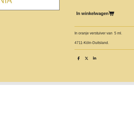
In winkelwagen
In oranje verstuiver van 5 ml.
4711-Köln-Duitsland.
D
D
S
e
e
h
l
e
a
e
l
r
n
e