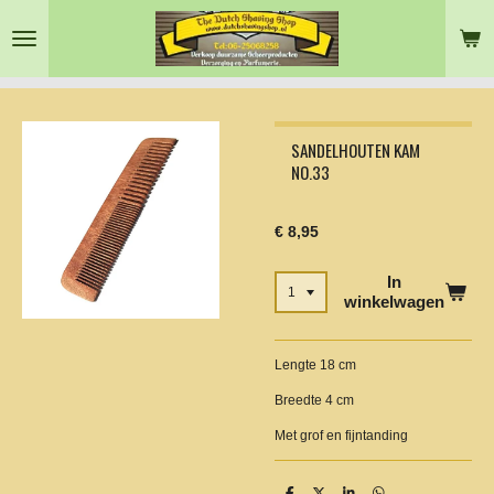
Ga
direct
naar
de
hoofdinhoud
SANDELHOUTEN KAM
NO.33
€ 8,95
In
winkelwagen
Lengte 18 cm
Breedte 4 cm
Met grof en fijntanding