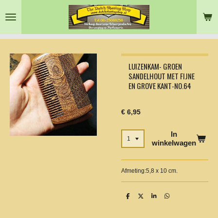
Ga
direct
naar
de
hoofdinhoud
LUIZENKAM- GROEN
SANDELHOUT MET FIJNE
EN GROVE KANT-NO.64
€ 6,95
In
winkelwagen
Afmeting:5,8 x 10 cm.
D
D
S
D
e
e
h
e
l
e
a
l
e
l
r
e