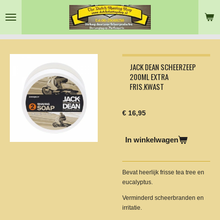
Ga
direct
naar
de
hoofdinhoud
JACK DEAN SCHEERZEEP
200ML EXTRA
FRIS.KWAST
€ 16,95
In winkelwagen
Bevat heerlijk frisse tea tree en
eucalyptus.
Verminderd scheerbranden en
irritatie.