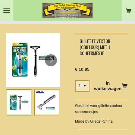
Ga
direct
naar
de
hoofdinhoud
GILLETTE VECTOR
(CONTOUR) MET 1
SCHEERMESJE
€ 10,95
In
winkelwagen
Geschikt voor gillette contour
scheermesjes.
Made by Gilette -China.