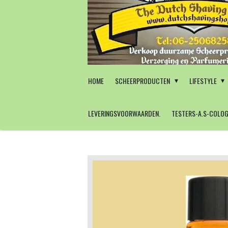
Ga
direct
naar
de
hoofdinhoud
HOME
SCHEERPRODUCTEN
LIFESTYLE
LEVERINGSVOORWAARDEN.
TESTERS-A.S-COLOG