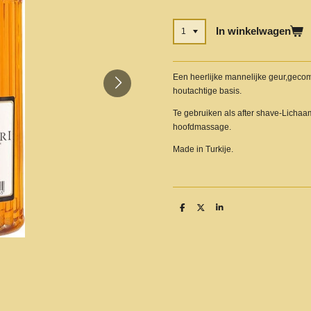
In winkelwagen
Een heerlijke mannelijke geur,geco
houtachtige basis.
Te gebruiken als after shave-Licha
hoofdmassage.
Made in Turkije.
D
D
S
e
e
h
l
e
a
e
l
r
n
e