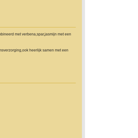
mbineerd met verbena,spar,jasmijn met een
amsverzorging,ook heerlijk samen met een