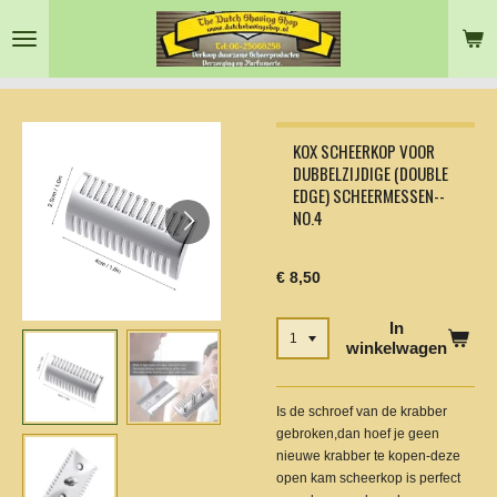
Ga
direct
naar
de
hoofdinhoud
KOX SCHEERKOP VOOR
DUBBELZIJDIGE (DOUBLE
EDGE) SCHEERMESSEN--
NO.4
€ 8,50
In
winkelwagen
Is de schroef van de krabber
gebroken,dan hoef je geen
nieuwe krabber te kopen-deze
open kam scheerkop is perfect