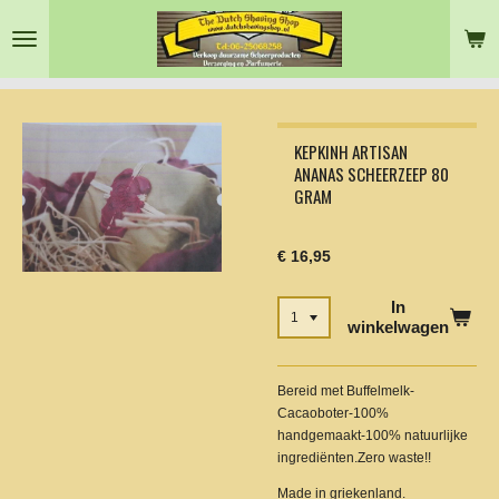
Ga
direct
naar
de
hoofdinhoud
KEPKINH ARTISAN
ANANAS SCHEERZEEP 80
GRAM
€ 16,95
In
winkelwagen
Bereid met Buffelmelk-
Cacaoboter-100%
handgemaakt-100% natuurlijke
ingrediënten.Zero waste!!
Made in griekenland.