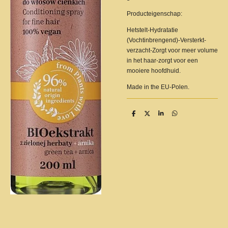
Producteigenschap:
Hetstelt-Hydratatie
(Vochtinbrengend)-Versterkt-
verzacht-Zorgt voor meer volume
in het haar-zorgt voor een
mooiere hoofdhuid.
Made in the EU-Polen.
D
D
S
D
e
e
h
e
l
e
a
l
e
l
r
e
n
e
n