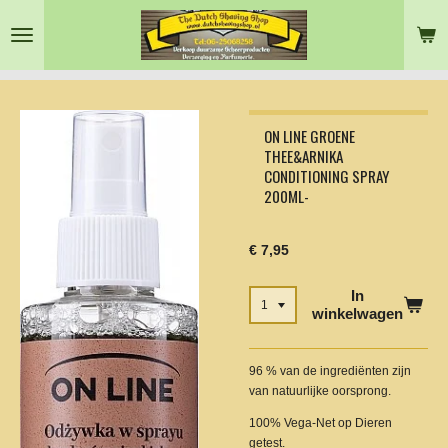
Ga
direct
naar
de
hoofdinhoud
ON LINE GROENE
THEE&ARNIKA
CONDITIONING SPRAY
200ML-
€ 7,95
In
winkelwagen
96 % van de ingrediënten zijn
van natuurlijke oorsprong.
100% Vega-Net op Dieren
getest.