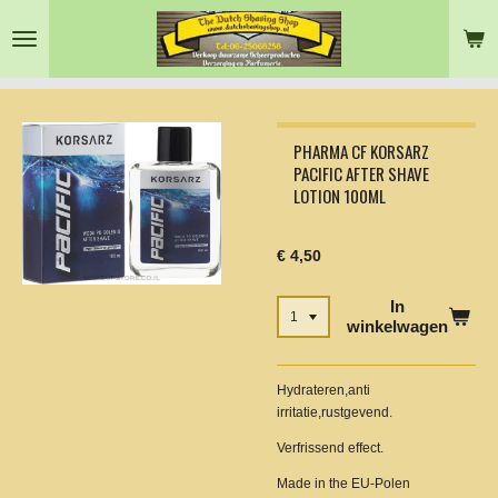
Ga
direct
naar
de
hoofdinhoud
PHARMA CF KORSARZ
PACIFIC AFTER SHAVE
LOTION 100ML
€ 4,50
In
winkelwagen
Hydrateren,anti
irritatie,rustgevend.
Verfrissend effect.
Made in the EU-Polen