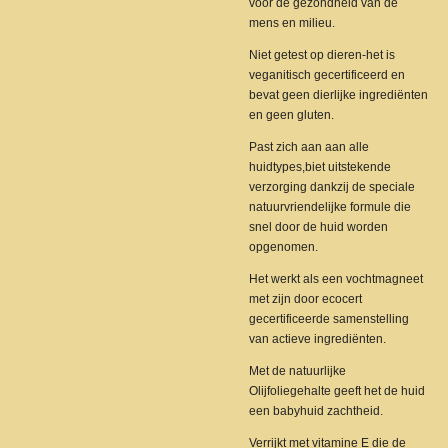
voor de gezondheid van de
mens en milieu.
Niet getest op dieren-het is
veganitisch gecertificeerd en
bevat geen dierlijke ingrediënten
en geen gluten.
Past zich aan aan alle
huidtypes,biet uitstekende
verzorging dankzij de speciale
natuurvriendelijke formule die
snel door de huid worden
opgenomen.
Het werkt als een vochtmagneet
met zijn door ecocert
gecertificeerde samenstelling
van actieve ingrediënten.
Met de natuurlijke
Olijfoliegehalte geeft het de huid
een babyhuid zachtheid.
Verrijkt met vitamine E die de