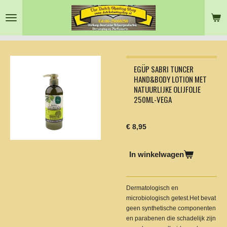
Ga
direct
naar
de
hoofdinhoud
EGÜP SABRI TUNCER
HAND&BODY LOTION MET
NATUURLIJKE OLIJFOLIE
250ML-VEGA
€ 8,95
In winkelwagen
Dermatologisch en
microbiologisch getest.Het bevat
geen synthetische componenten
en parabenen die schadelijk zijn